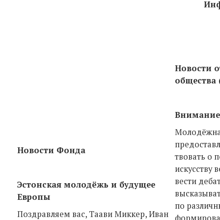
Инф
Новости о
общества 
Внимание,
Молодёжна
предоставл
Новости Фонда
твовать о 
искусству 
вести деба
Эстонская молодёжь и будущее
высказыват
Европы
по различн
Поздравляем вас, Таави Миккер, Иван
формирова