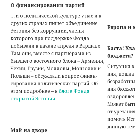
О финансировании партий
… и о политической культуре у нас и в
других странах пишет объединение
Европа и 
Эстония без коррупции, члены
которого при поддержке Фонда
побывали в начале апреля в Варшаве.
Баста! Хв
Там они, вместе с партнёрами из
бюджета?
бывшего восточного блока – Армении,
Ситуация в
Чехии, Грузии, Молдовы, Монголии и
ния, пошла
Польши – обсуждали вопрос финан-
безработны
сирования политических партий. Об
ния бюджет
этом подробнее – в
блоге Фонда
оздоровлен
открытой Эстонии
.
Может быть
от урезани
помочь Исп
данную тем
Май на дворе