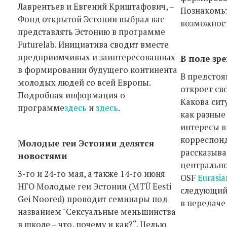
Лаврентьев и Евгений Криштафович, –
Познакомьт
Фонд открытой Эстонии выбрал вас
возможно
представлять Эстонию в программе
Futurelab. Инициатива сводит вместе
предприимчивых и заинтересованных
В поле зр
в формировании будущего континента
В предстоя
молодых людей со всей Европы.
откроет сво
Подробная информация о
Какова сит
программе
здесь
и
здесь
.
как разные
интересы в
корреспонд
Молодые геи Эстонии делятся
рассказыва
новостями
центрально
3-го и 24-го мая, а также 14-го июня
OSF
Eurasia
НГО Молодые геи Эстонии (MTÜ Eesti
следующий 
Gei Noored) проводит семинары под
в передач
названием "Сексуальные меньшинства
в школе – что, почему и как?“. Целью