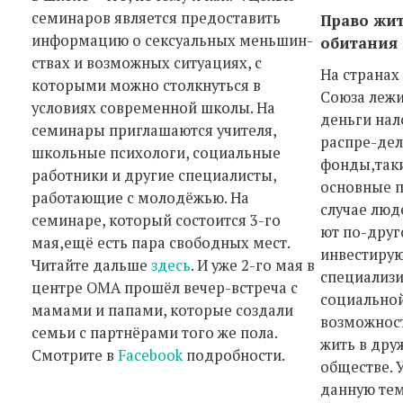
семинаров является предоставить
Право жит
информацию о сексуальных меньшин-
обитания
ствах и возможных ситуациях, с
На странах
которыми можно столкнуться в
Союза лежи
условиях современной школы. На
деньги нал
семинары приглашаются учителя,
распре-дел
школьные психологи, социальные
фонды,таки
работники и другие специалисты,
основные п
работающие с молодёжью. На
случае люд
семинаре, который состоится 3-го
ют по-друг
мая,ещё есть пара свободных мест.
инвестирую
Читайте дальше
здесь
. И уже 2-го мая в
специализ
центре ОМА прошёл вечер-встреча с
социальной
мамами и папами, которые создали
возможност
семьи с партнёрами того же пола.
жить в дру
Смотрите в
Facebook
подробности.
обществе. 
данную тем