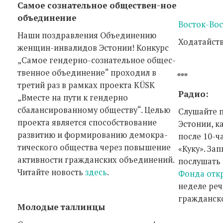
Самое сознательное обществен-ное
объединение
Восток-Вос
Наши поздравления Объединению
Ходатайст
женщин-инвалидов Эстонии! Конкурс
„Самое гендерно-сознательное общес-
твенное объединение“ проходил в
***
третий раз в рамках проекта KÜSK
Радио:
„Вместе на пути к гендерно
сбалансированному обществу“. Целью
Слушайте 
проекта является способствование
Эстонии, к
развитию и формированию демокра-
после 10-ч
тического общества через повышение
«Куку». З
активности гражданских объединений.
послушать
Читайте новость
здесь
.
Фонда отк
неделе реч
гражданск
Молодые таллинцы