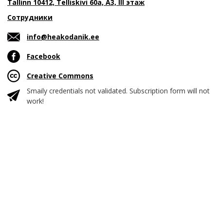
Tallinn 10412, Telliskivi 60a, A3, III этаж
Сотрудники
info@heakodanik.ee
Facebook
Creative Commons
Smaily credentials not validated. Subscription form will not
work!