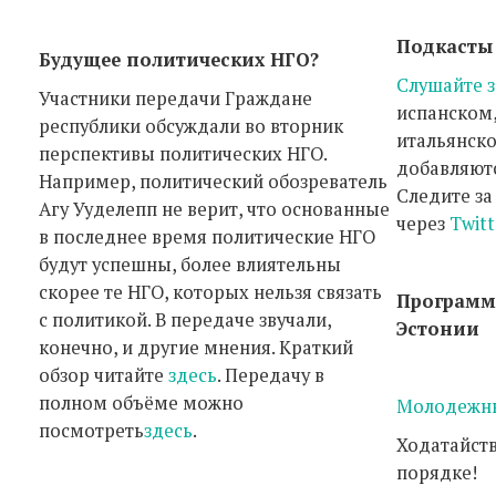
Подкасты
Будущее политических НГО?
Слушайте 
Участники передачи Граждане
испанском
республики обсуждали во вторник
итальянско
перспективы политических НГО.
добавляют
Например, политический обозреватель
Следите за
Агу Ууделепп не верит, что основанные
через
Twitt
в последнее время политические НГО
будут успешны, более влиятельны
скорее те НГО, которых нельзя связать
Программ
с политикой. В передаче звучали,
Эстонии
конечно, и другие мнения. Краткий
обзор читайте
здесь
. Передачу в
полном объёме можно
Молодежн
посмотреть
здесь
.
Ходатайст
порядке!