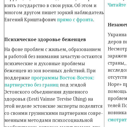
Читайте
взять государство в свои ру­ки. Об этом и
многом другом пишет зоркий на­блю­датель
Евгений Криштафович
прямо с фронта
.
Незаме
Украина
Психическое здоровье беженцев
де­ров п
Несмотр
На фоне проблем с жильем, образованием
заражен
и ра­ботой без внимания зачастую остаются
страны,
пси­хи­ческие и духовные проблемы
исследо
беженцев из зон военных действий. При
отсутств
поддержке
про­грам­мы Восток-Восток:
Hope» пр
партнерство без гра­ниц
под эгидой
помощью
Эстонского объединения ду­шев­ного
проблему
здоровья (Eesti Vaimse Tervise Ühing) на
те­лей 
этой неделе эстонские эксперты по­де­лятся
нов­ни­
со своими грузинскими партнерами совре­
смотрит
менными методами психосоциальной