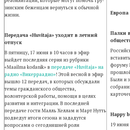
реаби­литации, которые могут помочь гру­
зинским беженцам вернуться к обычной
Европа
жизни.
Палки в
Передача «Huvitaja» уходит в летний
общест
отпуск
Российск
В пятницу, 17 июня в 10 часов в эфир
вставит
выйдет последняя серия из рубрики
форуму 
«Maailma kodanik» в
передаче «Huvitaja»
на
прошлой
радио «Викерраадио»
! Этой весной в эфир
Были и 
вышло 12 передач, в которых обсуждали
собрани
темы граж­данского общества,
карточе
волонтерской работы, помощи в целях
развития и интеграции. В последней
передаче гости Малль Хеллам и Март Нутть
Happy b
подведут итоги сезона и зададутся
19 июня
вопросами о сегодняшней роли