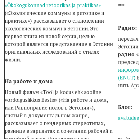
«Ökokogukonnad retoorikas ja praktikas»
***
(«Экологические коммуны в риторике и
практике») рассказывает о становлении
Радио:
экологических коммун в Эстонии. Это
первая книга из новой серии, целью
передач
которой является представление в Эстонии
Эстонии
оригинальных исследований о стилях
радио «
жизни.
председ
информа
(ENUT)
На работе и дома
нить Ар
Новый фильм «Tööl ja kodus ehk sooline
võrdõiguslikkus Eestis» («На работе и дома,
Блог:
или Равноправие полов в Эстонии»),
снятый в документальном жанре,
avatudee
рассказывает о гендерных стереотипах,
разнице в зарплатах и сочетании рабочей и
семейной жизни. Дополнительная