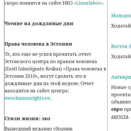
скоро появится на сайте НКО
«Linnalabor»
.
Молоде
Чтение на дождливые дни
Ходатай
Права человека в Эстонии
Восток-
Те, кто еще не успел прочитать отчет
Ходатай
Эстонского центра по правам человека
(Eesti Inim­õiguste Keskus) «Права человека в
Эстонии 2010», могут сделать это в
Антикри
дождливые дни на этой неделе. Отчет
Новые с
нахо­дится на сайте центра:
проекта
www.humanrights.ee
.
объявле
евро
пр
августа
.
Стили жизни: эко
Вышедший недавно сборник