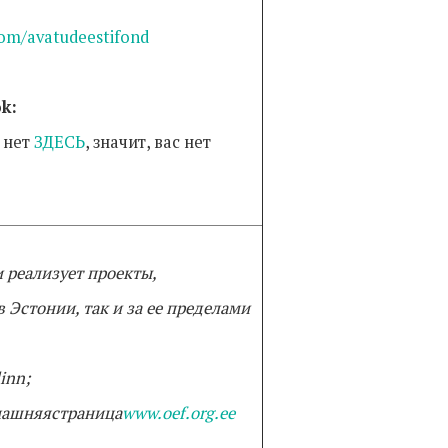
com/avatudeestifond
k:
 нет
ЗДЕСЬ
, значит, вас нет
 реализует проекты,
Эстонии, так и за ее пределами
linn;
машняя
страница
www.oef.org.ee