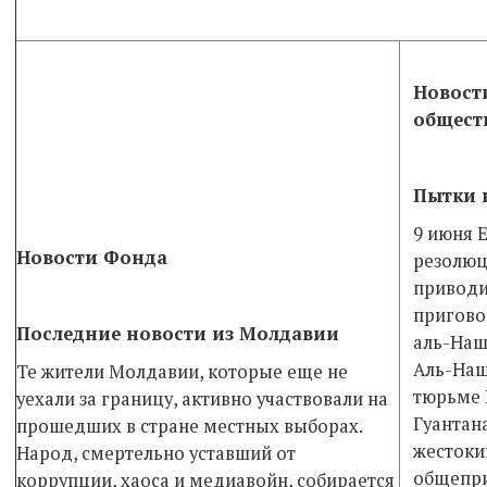
Новост
обществ
Пытки 
9 июня 
Новости Фонда
резолюц
приводи
пригово
Последние новости из Молдавии
аль-Наш
Аль-Наш
Те жители Молдавии, которые еще не
тюрьме 
уехали за границу, активно участвовали на
Гуантан
про­шед­ших в стране местных выборах.
жестоки
Народ, смер­тель­но уставший от
общепри
коррупции, хаоса и ме­диа­войн, собирается