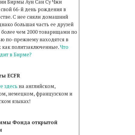
ии Бирмы Аун Сан Су Чжи
 свой 66-й день рождения в
стве. С нее сняли домашний
днако большая часть ее друзей
с более чем 2000 товарищами по
ью по-прежнему находятся в
 как политзаключенные.
Что
дит в Бирме?
ты ECFR
е здесь
на английском,
ом, немецком, французском и
ском языках!
ммы Фонда открытой
и