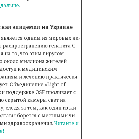
 дальше.
тная эпидемия на Украине
 является одним из мировых ли­
о распространению гепатита С.
я на то, что этим вирусом
о около миллиона жителей
 доступ к ме­дицинским
ваниям и лечению практически
ует. Объединение «Light of
и поддержке OSF про­ли­вает с
 скрытой камеры свет на
, следя за тем, как один из жи­
Полтавы борется с местными чи­
ками здравоохранения.
Читайте и
е!