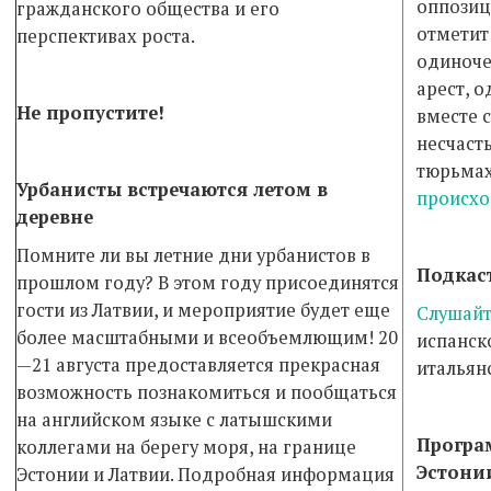
оппозиц
гражданского общества и его
отметит
перспективах роста.
одиноче
арест, о
Не пропустите!
вместе 
несчаст
тюрьмах
Урбанисты встречаются летом в
происхо
деревне
Помните ли вы летние дни урбанистов в
Подкас
прош­лом году? В этом году присоединятся
гос­ти из Латвии, и мероприятие будет еще
Слушайт
бо­лее масштабными и всеобъемлющим! 20
испанск
—21 ав­густа предоставляется прекрасная
итальян
воз­мож­ность познакомиться и пообщаться
на ан­глийском языке с латышскими
Програ
коллегами на бе­регу моря, на границе
Эстони
Эстонии и Латвии. Под­робная информация