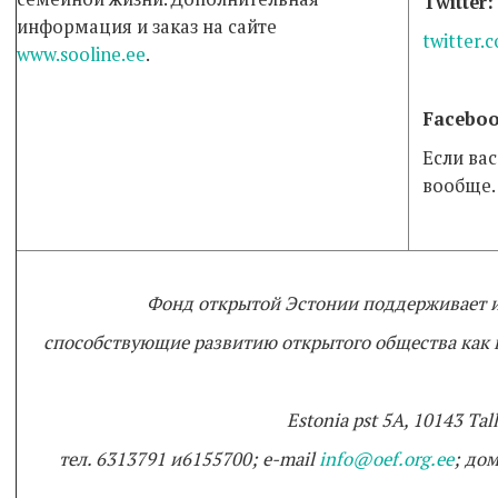
Twitter:
информация и заказ на сайте
twitter.
www.sooline.ee
.
Faceboo
Если вас
вообще.
Фонд открытой Эстонии поддерживает и
способствующие развитию открытого общества как в 
Estonia pst 5A, 10143 Tal
тел
. 6313791
и
6155700; e-mail
info@oef.org.ee
;
до