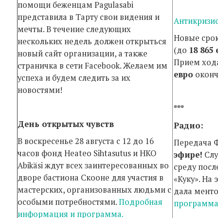
помощи беженцам Pagulasabi
представила в Тарту свои видения и
Антикризи
мечты. В течение следующих
Новые сро
нескольких недель должен открыться
(до
18 865
новый сайт организации, а также
Прием ход
страничка в сети Facebook. Желаем им
евро
оконч
успеха и будем следить за их
новостями!
***
День открытых чувств
Радио:
В воскресенье 28 августа с 12 до 16
Передача 
часов фонд Heateo Sihtasutus и НКО
эфире!
Слу
Abikäsi ждут всех заинтересованных во
среду посл
дворе бастиона Скооне для участия в
«Куку». На 
мастерских, орга­ни­зованных людьми с
дала мент
особыми потребностями.
Подробная
программа 
информация и программа.