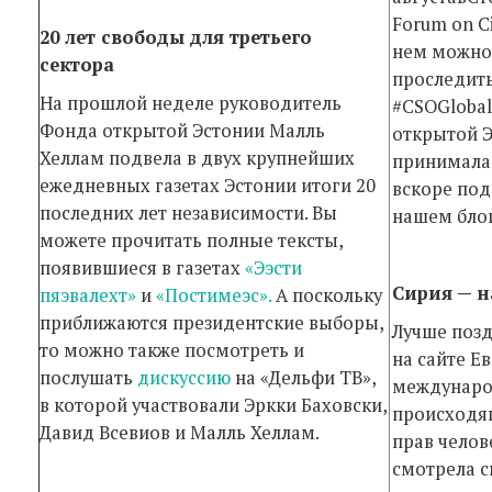
Forum on Ci
20 лет свободы для третьего
нем можно
сектора
проследить
На прошлой неделе руководитель
#CSOGlobal
Фонда открытой Эстонии Малль
открытой Э
Хеллам подвела в двух крупнейших
принимала 
ежедневных газетах Эстонии итоги 20
вскоре под
последних лет независимости. Вы
нашем блог
можете прочитать полные тексты,
появившиеся в газетах
«Ээсти
Сирия — 
пяэвалехт»
и
«Постимеэс».
А поскольку
приближаются президентские выборы,
Лучше позд
то можно также посмотреть и
на сайте Е
послушать
дискуссию
на «Дельфи ТВ»,
междунаро
в которой участвовали Эркки Баховски,
происходя
Давид Всевиов и Малль Хеллам.
прав челов
смотрела с