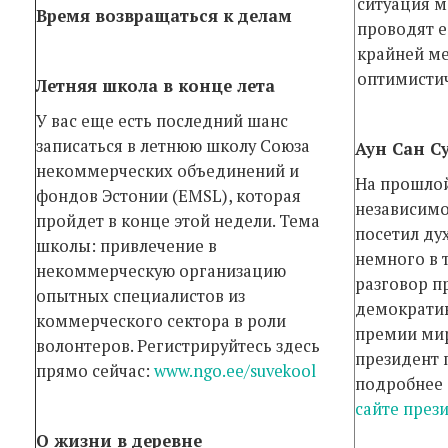
ситуация м
Время возвращаться к делам
проводят 
крайней ме
оптимисти
Летняя школа в конце лета
У вас еще есть последний шанс
записаться в летнюю школу Союза
Аун Сан С
некоммерческих объединений и
На прошлой
фондов Эстонии (EMSL), которая
независимо
пройдет в конце этой недели. Тема
посетил ду
школы: привлечение в
немного в 
некоммерческую организацию
разговор п
опытных специалистов из
демократию
коммерческого сектора в роли
премии мир
волонтеров. Регистрируйтесь здесь
президент 
прямо сейчас:
www.ngo.ee/suvekool
подробнее 
сайте през
О жизни в деревне