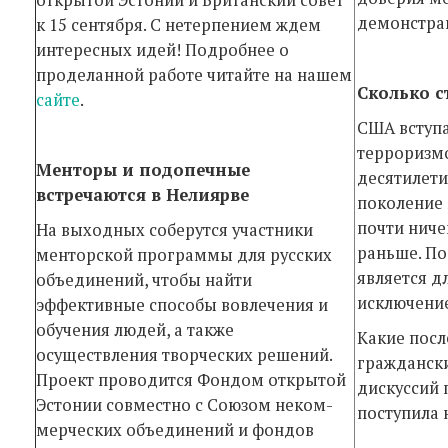
демонстра
к 15 сентября. С нетерпением ждем
интересных идей! Подробнее о
проделанной работе читайте на нашем
Сколько с
сайте
.
США вступа
терроризмо
Менторы и подопечные
десятилети
встречаются в Нелиярве
поколение
почти ниче
На выходных соберутся участники
раньше. По
менторской программы для русских
является д
объединений, чтобы найти
исключени
эффективные способы вовлечения и
обучения людей, а также
Какие посл
осуществления творческих решений.
граждански
Проект проводится Фондом открытой
дискуссий 
Эстонии совместно с Союзом не­ком­
поступила 
мерческих объединений и фондов