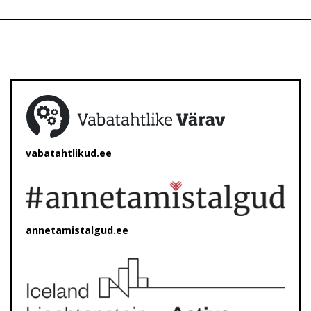
vabatahtlikud.ee
annetamistalgud.ee