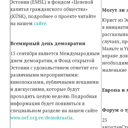
Эстонии (EMSL) и фондом «Целевой
капитал граж­данского общества»
Могут ли 
(KÜSK), подробнее о проекте читайте
Юрист из Э
на нашем
сайте.
в инициатив
рассказыва
случаях, п
Всемирный день демократии
Мальте и У
15 сентября является Международным
вправе дов
днем демократии, и Фонд открытой
необходим
Эстонии с удовольствием отметит его
маленькие 
различными мероприятиями:
кинопоказами, публичными лекциями
и дискуссиями, которые будут
Европа и
проходить целую неделю. Подробная
информация будет появляться в
Форум о т
специальном разделе на нашем сайте
www.oef.org.ee/demokraatia
.
23
августавС