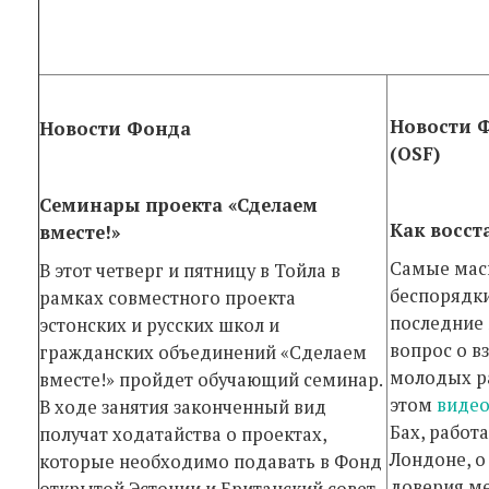
Новости 
Новости Фонда
(OSF)
Семинары проекта «Сделаем
Как восст
вместе!»
Самые мас
В этот четверг и пятницу в Тойла в
беспорядки
рамках сов­местного проекта
последние 
эстонских и русских школ и
вопрос о 
гражданских объединений «Сделаем
молодых р
вместе!» пройдет обучающий семинар.
этом
виде
В ходе за­нятия законченный вид
Бах, рабо
получат хо­да­тайства о проектах,
Лондоне, о
которые необходимо по­да­вать в Фонд
доверия м
открытой Эстонии и Бри­танский совет