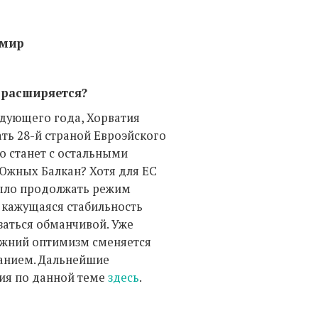
 мир
 расширяется?
едующего года, Хорватия
ть 28-й страной Евроэйского
то станет с остальными
Южных Балкан? Хотя для ЕС
ыло продолжать режим
 кажущаяся стабильность
заться обманчивой. Уже
ежний оптимизм сменяется
анием. Дальнейшие
ия по данной теме
здесь
.