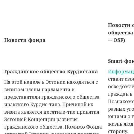
Новости 
общества 
Новости фонда
— OSF)
Smart-фо
Гражданское общество Курдистана
Информац
ставит сво
На этой неделе в Эстонии находяться с
осведомлё
визитом члены парламента и
граждан в
представители гражданского общества
Познакомс
иракского Курдис-тана. Причиной их
разных уго
визита является десятиле-тие принятия
ющими о т
Эстонией Концепции развития
жизнь люд
гражданского общества. Помимо Фонда
сторону.