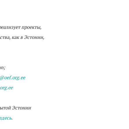
еализует проекты,
тва, как в Эстонии,
nn;
@oef.org.ee
org.ee
рытой Эстонии
здесь
.