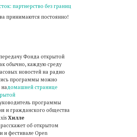
сток: партнерство без границ
ва принимаются постоянно!
передачу Фонда открытой
как обычно, каждую среду
часовых новостей на радио
апись программы можно
 на
домашней странице
крытой
Руководитель программы
ия и гражданского общества
axis
Хилле
расскажет об открытом
и и фестивале Open