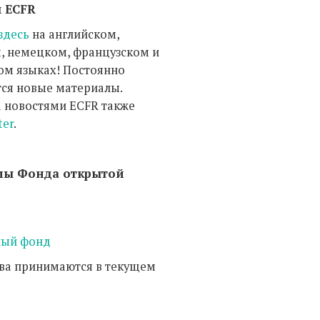
 ECFR
здесь
на английском,
, немецком, французском и
ом языках! Постоянно
ся новые материалы.
а новостями ECFR также
ter
.
мы Фонда открытой
ый фонд
ва принимаются в текущем