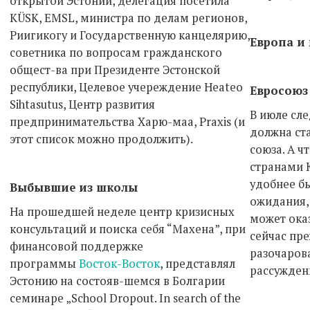
открытой Эстонии, делегация посетила
KÜSK, EMSL, министра по делам регионов,
Риигикогу и Государственную канцелярию,
Европа и
советника по вопросам гражданского
общест-ва при Президенте Эстонской
республики, Целевое учереждение Heateo
Евросоюз
Sihtasutus, Центр развития
В июле сл
предпринимательства Харю-маа, Praxis (и
должна ста
этот список можно продолжить).
союза. А ч
странами 
удобнее б
Выбывшие из школы
ожидания,
На прошедшей неделе центр кризисных
может ока
консультаций и поиска себя “Махена”, при
сейчас пр
финансовой поддержке
разочаров
программы
Восток-Восток
, представлял
рассужден
Эстонию на состояв-шемся в Болгарии
семинаре „School Dropout. In search of the