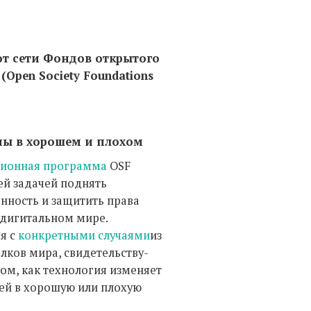
от сети Фондов открытого
(Open Society Foundations
ны в хорошем и плохом
ионная программа
OSF
ей задачей поднять
нность и защитить права
 дигитальном мире.
я с
конкретными случаями
из
лков мира, свидетельству-
ом, как технология изменяет
ей в хорошую или плохую