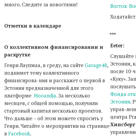
много. Следите за новостями!
Восток-Во
Ходатайст
Отметки в календаре
***
Eeter:
О коллективном финансировании и
раскрутке
Слушайте 
Эстонии, 
Генри Лаупмаа, в среду, на сайте
Garage48
,
после 10-
поднимет тему коллективного
«Куку». З
финансирова-ния и расскажет о первой в
послушать
Эстонии предназначенной для этого
Фонда от
платформе
Hooandja
. За несколько
Эстонии
. 
месяцев, с общей помощью, получили
управ-лен
стартовый капитал несколько проектов.
центра Pr
Что дальше – об этом можете спросить у
Хинсберг
Генри. Читайте о мероприятии на странице
управлени
в
Facebook
.