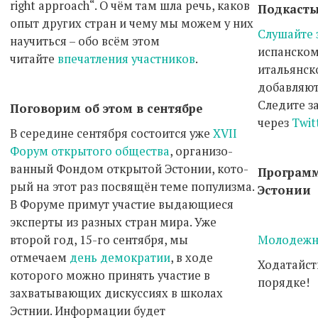
right approach“. О чём там шла речь, каков
Подкасты
опыт других стран и чему мы можем у них
Слушайте 
научиться – обо всём этом
испанском
читайте
впечатления участников
.
итальянск
добавляют
Следите з
Поговорим об этом в сентябре
через
Twit
В середине сентября состоится уже
XVII
Форум открытого общества
, организо-
ванный Фондом открытой Эстонии, кото-
Програм
рый на этот раз посвящён теме популизма.
Эстонии
В Форуме примут участие выдающиеся
эксперты из разных стран мира. Уже
второй год, 15-го сентября, мы
Молодежн
отмечаем
день демократии
, в ходе
Ходатайст
которого можно принять участие в
порядке!
захватывающих дискуссиях в школах
Эстнии. Информации будет