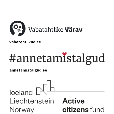
vabatahtlikud.ee
annetamistalgud.ee