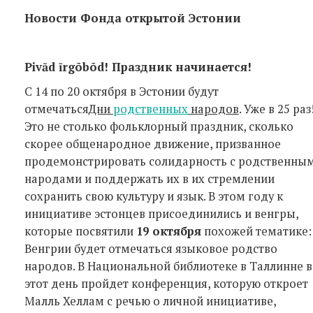
Новости Фонда открытой Эстонии
Pivād īrgõbõd! Праздник начинается!
С 14 по 20 октября в Эстонии будут
отмечаться
Дни
родственных
народов
. Уже в 25 раз
Это не столько фольклорный праздник, сколько
скорее общенародное движение, призванное
продемонстрировать солидарность с родственны
народами и поддержать их в их стремлении
сохранить свою культуру и язык. В этом году к
инициативе эстонцев присоединились и венгры,
которые посвятили
19 октября
похожей тематике:
Венгрии будет отмечаться языковое родство
народов. В Национальной библиотеке в Таллинне в
этот день пройдет конференция, которую откроет
Малль Хеллам с речью о личной инициативе,