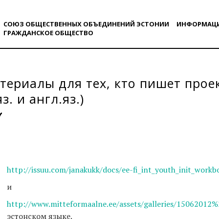
СОЮЗ ОБЩЕСТВЕННЫХ ОБЪЕДИНЕНИЙ ЭСТОНИИ
ИНФОРМАЦ
ГРАЖДАНСКОE ОБЩЕСТВO
ериалы для тех, кто пишет прое
яз. и англ.яз.)
http://issuu.com/janakukk/docs/ee-fi_int_youth_init_workb
и
http://www.mitteformaalne.ee/assets/galleries/15062012%
эстонском языке.