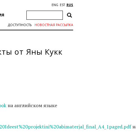
ENG
EST
RUS
ИЯ
ДОСТУПНОСТЬ
НОВОСТНАЯ РАССЫЛКА
кты от Яны Кукк
ook
на английском языке
20Ideest%20projektini%20abimaterjal_final_A4_1paged.pdf
н