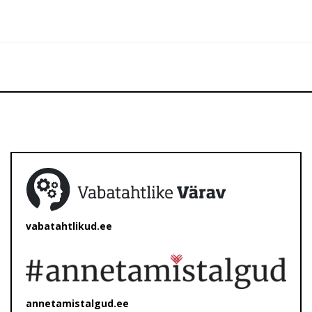
vabatahtlikud.ee
annetamistalgud.ee