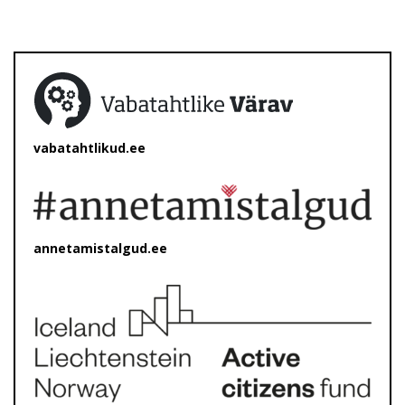
vabatahtlikud.ee
annetamistalgud.ee