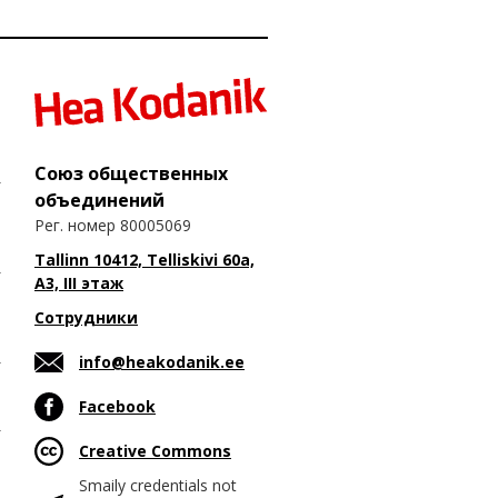
Союз общественных
объединений
Рег. номер 80005069
Tallinn 10412, Telliskivi 60a,
A3, III этаж
Сотрудники
info@heakodanik.ee
Facebook
Creative Commons
Smaily credentials not