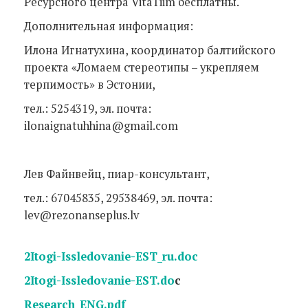
Ресурсного центра VitaTiim бесплатны.
Дополнительная информация:
Илона Игнатухина, координатор балтийского
проекта «Ломаем стереотипы – укрепляем
терпимость» в Эстонии,
тел.: 5254319, эл. почта:
ilonaignatuhhina@gmail.com
Лев Файнвейц, пиар-консультант,
тел.: 67045835, 29538469, эл. почта:
lev@rezonanseplus.lv
2Itogi-Issledovanie-EST_ru.doc
2Itogi-Issledovanie-EST.do
c
Research_ENG.pdf