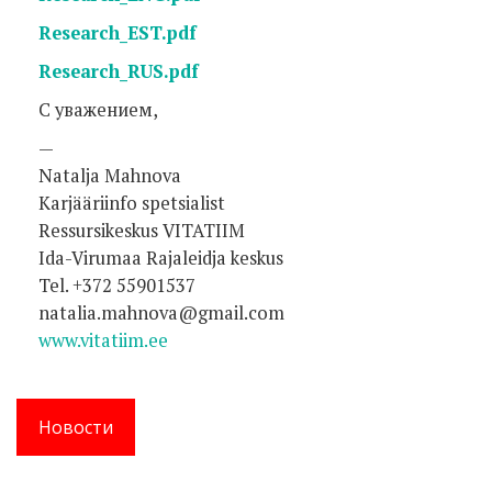
Research_EST.pdf
Research_RUS.pdf
С уважением,
—
Natalja Mahnova
Karjääriinfo spetsialist
Ressursikeskus VITATIIM
Ida-Virumaa Rajaleidja keskus
Tel. +372 55901537
natalia.mahnova@gmail.com
www.vitatiim.ee
Новости