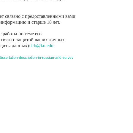
дет связано с предоставленными вами
 информацию и старше 18 лет.
с работы по теме его
в связи с защитой ваших личных
защиты данных):
irb@ku.edu
.
issertation-description-in-russian-and-survey