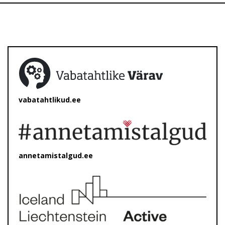
vabatahtlikud.ee
annetamistalgud.ee