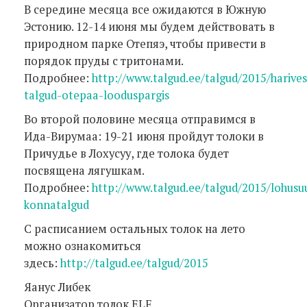
В середине месяца все ожидаются в Южную
Эстонию. 12-14 июня мы будем действовать в
природном парке Отепяэ, чтобы привести в
порядок пруды с тритонами.
Подробнее:
http://www.talgud.ee/talgud/2015/harivesi
talgud-otepaa-looduspargis
Во второй половине месяца отправимся в
Ида-Вирумаа: 19-21 июня пройдут толоки в
Причудье в Лохусуу, где толока будет
посвящена лягушкам.
Подробнее:
http://www.talgud.ee/talgud/2015/lohusu
konnatalgud
С расписанием остальных толок на лето
можно ознакомиться
здесь:
http://talgud.ee/talgud/2015
Яанус Либек
Организатор толок ELF