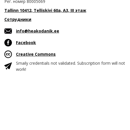
Рег. номер 80005069
Tallinn 10412, Telliskivi 60a, A3, III этаж
Сотрудники
info@heakodanik.ee
Facebook
Creative Commons
Smaily credentials not validated. Subscription form will not
work!