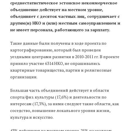
среднестатистическое эстонское некоммерческое
объединение действует на местном уровне,
объединяет с десяток частных лиц, сотрудничает с
другим(и) НКО и (или) местным самоуправлением и
не имеет персонала, работающего за зарплату.
Такие данные были получены в ходе проекта по
картографированию, который был проведен
уездными центрами развития в 2010-2011 гг. В проекте
приняло участие 6314 НКО, не опрашивались
квартирные товарищества, партии и религиозные
организации.
Большая часть объединений действует в области
спорта/физ. культуры (17,6%) и деятельности по
интересам (17,3%), за ними следуют такие области, как
соседство, повышение локального уровня жизни,
культура и искусство.
43% действуют на местном уровне, 25% на уездном,