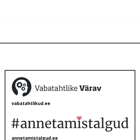
vabatahtlikud.ee
annetamistalgud.ee