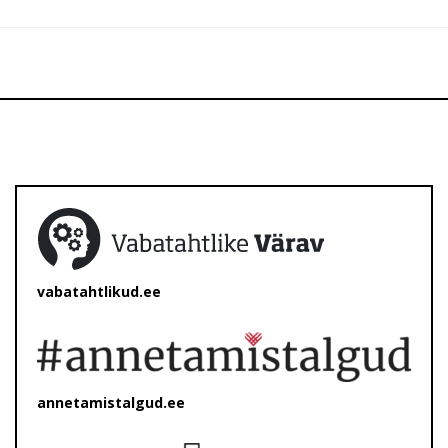
vabatahtlikud.ee
annetamistalgud.ee