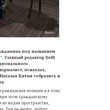
Фото:
ражданина под названием
”.
Главный редактор Delfi
ационального
урналист, психолог,
l Наталья Китам собрались и
а.
 гражданская позиция и к тому
 при этом гражданскому
и из медия пространства,
а. Тем не менее, работе