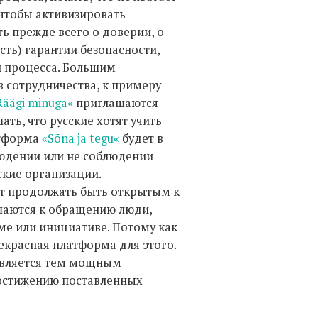
, чтобы активизировать
ь прежде всего о доверии, о
сть) гарантии безопасности,
 процесса. Большим
 сотрудничества, к примеру
Räägi minuga«
приглашаются
ть, что русские хотят учить
атформа
«Sõna ja tegu«
будет в
людении или не соблюдении
ские организации.
ет продолжать быть открытым к
шаются к обращению люди,
зме или инициативе. Потому как
екрасная платформа для этого.
является тем мощным
достижению поставленных