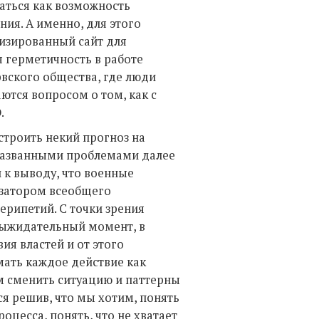
аться как возможность
ия. А именно, для этого
изированный сайт для
я герметичность в работе
вского общества, где люди
ются вопросом о том, как с
.
строить некий прогноз на
 названными проблемами далее
 к выводу, что военные
изатором всеобщего
ерипетий. С точки зрения
 выжидательный момент, в
ия властей и от этого
мать каждое действие как
м сменить ситуацию и паттерны
ся решив, что мы хотим, понять
цесса, понять, что не хватает