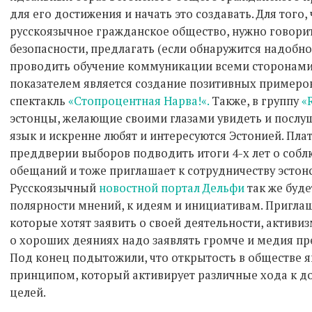
для его достижения и начать это создавать. Для того
русскоязычное гражданское общество, нужно говорит
безопасности, предлагать (если обнаружится надобно
проводить обучение коммуникации всеми сторонами
показателем является создание позитивных примеров
спектакль
«Стопроцентная Нарва!«.
Также, в группу
«
эстонцы, желающие своими глазами увидеть и послуша
язык и искренне любят и интересуются Эстонией. Пл
преддверии выборов подводить итоги 4-х лет о соб
обещаний и тоже приглашает к сотрудничеству эстон
Русскоязычный
новостной портал Дельфи
так же буд
полярности мнений, к идеям и инициативам. Пригла
которые хотят заявить о своей деятельности, активи
о хороших деяниях надо заявлять громче и медия пр
Под конец подытожили, что открытость в обществе 
принципом, который активирует различные хода к 
целей.