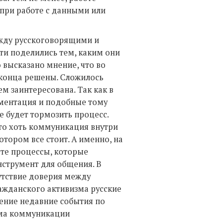
 при работе с данными или
ежду русскоговорящими и
ти поделились тем, каким они
о высказано мнение, что во
 конца решены. Сложилось
м заинтересована. Так как в
ментация и подобные тому
е будет тормозить процесс.
то хоть коммуникация внутри
отором все стоит. А именно, на
 те процессы, которые
нструмент для общения. В
утствие доверия между
ражданского активизма русские
дение недавние события по
ема коммуникации