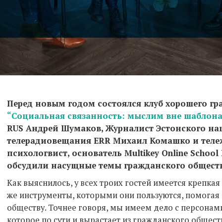
Перед новым годом состоялся клуб хорошего г
“Социальная связанность: мыслим вне шаблона
RUS Андрей Шумаков, Журналист Эстонского н
телерадиовещания ERR Михаил Комашко и тележ
психологвист, основатель Multikey Online Schoo
обсудили насущные темы гражданского обществ
Как выяснилось, у всех троих гостей имеется крепкая
же инструменты, которыми они пользуются, помогая
обществу. Точнее говоря, мы имеем дело с персонам
которое по сути и вырастает из гражданского обществ