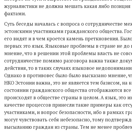
журналистики не должна мешать какая либо позиция
фактами.
Суть беседы началась с вопроса о сотрудничестве м
эстонскими участниками гражданского общества. Гос
его видят и в чем кроется камень преткновения. Был
первых это язык. Языковые проблемы в стране не до
мнение, что в решении этой проблемы власть не совсе
сотрудничестве помимо разговора важна также доку
действия, то в таких случаях языковое недопонимани
Однако в противовес было было высказано мнение, ч
НКО Эстонии важна, это не является тем базисом, на к
состоянии гражданского общества отображаются все
происходят в обществе страны в целом. А язык, это и
качестве процессов принесли такие примеры как отс
участниками, и вопрос безопасности, ибо в рамках г
могут чувствовать себя небезопасно, тому подтверж
высыланию граждан из страны. Тем не менее пробл