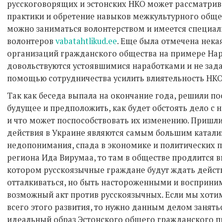
русскоговорящих и эстонских НКО может рассматрив
практики и обретение навыков межкультурного общен
можно заниматься волонтерством и имеется специал
волонтеров
vabatahtlikud.ee
. Еще была отмечена нека
организаций гражданского общества на примере Нар
довольствуются устоявшимися наработками и не зада
помощью сотрудничества усилить влиятельность НКО
Так как беседа выпала на окончание года, решили по
будущее и предположить, как будет обстоять дело с
и что может поспособствовать их изменению. Пришли
действия в Украине являются самым большим катал
недопонимания, спада в экономике и политических п
региона Ида Вирумаа, то там в обществе продлится
котором русскоязычные граждане будут ждать действ
отталкиваться, но быть настороженными и восприни
возможный акт против русскоязычных. Если мы хоти
всего этого развития, то нужно данным делом занять
идеальный образ Эстонского общего гражданского про