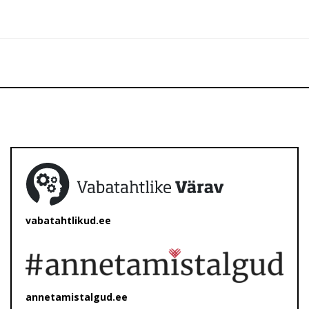
vabatahtlikud.ee
annetamistalgud.ee