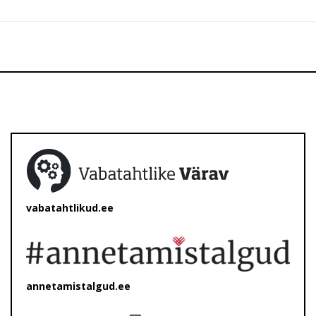
vabatahtlikud.ee
annetamistalgud.ee