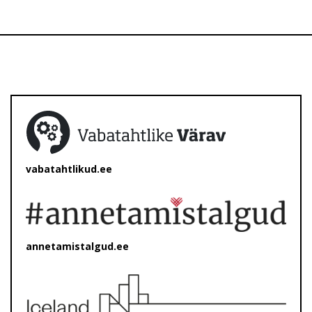
vabatahtlikud.ee
annetamistalgud.ee