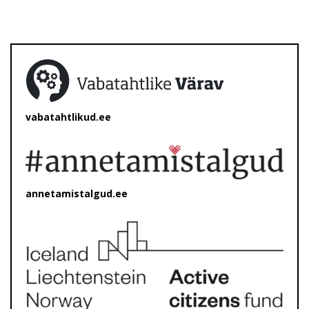
vabatahtlikud.ee
annetamistalgud.ee