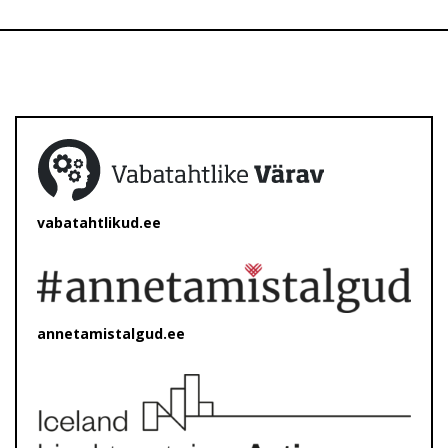
vabatahtlikud.ee
annetamistalgud.ee