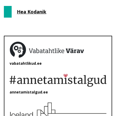
Hea Kodanik
vabatahtlikud.ee
annetamistalgud.ee