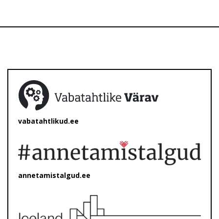
vabatahtlikud.ee
annetamistalgud.ee