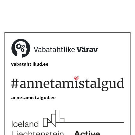
vabatahtlikud.ee
annetamistalgud.ee