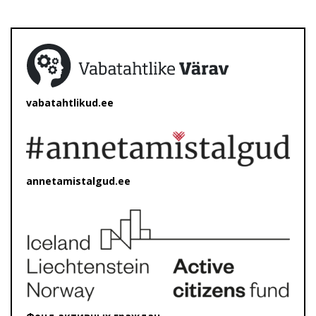
vabatahtlikud.ee
annetamistalgud.ee