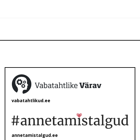
vabatahtlikud.ee
annetamistalgud.ee