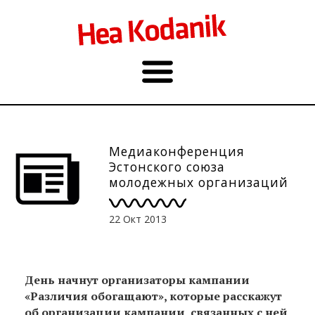
Медиаконференция
Эстонского союза
молодежных организаций
состоится 25 октября в
гостинице «Euroopa»
22 Окт 2013
День начнут организаторы кампании
«Различия обогащают», которые расскажут
об организации кампании, связанных с ней