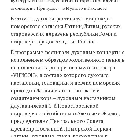
культуры «ПЕЙПУС», события которого пройдут и в
столице, и в Причудье – в Муствеэ и Калласте.
В этом году гости фестиваля – староверы
поморского согласия Латвии, Литвы, русских
староверских деревень республики Коми и
староверы-федосеевцы из России.
В программе фестиваля духовные концерты с
исполнением образцов молитвенного пения в
исполнении староверского мужского хора
«УНИСОН», в составе которого духовые
наставники, головщики и певчие поморских
приходов Латвии и Литвы во главе с
создателем хора – духовным наставником
Даугавпилской 1-й Новостроенской
староверческой общины о.Алексием Жилко,
председателем Центрального Совета
Древлеправославной Поморской Церкви
Латвии. Духовные стихи, восходящие к