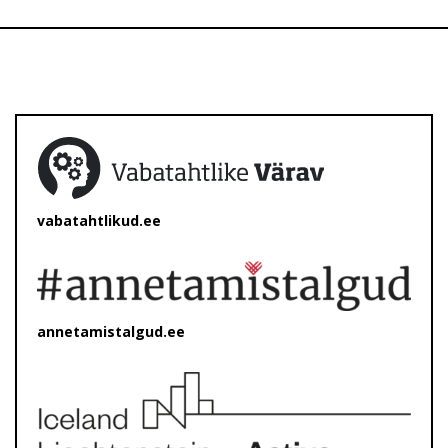
vabatahtlikud.ee
annetamistalgud.ee