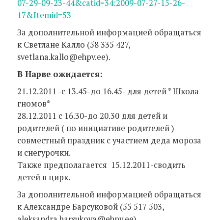
07-29-09-23-44&catid=34:2009-07-27-15-26-
17&Itemid=53
За дополнительной информацией обращаться
к Светлане Калло (58 335 427,
svetlana.kallo@ehpv.ee).
В Нарве ожидается:
21.12.2011 -с 13.45-до 16.45- для детей * Школа
гномов*
28.12.2011 с 16.30-до 20.30 для детей и
родителей ( по инициативе родителей )
совместный праздник с участием деда мороза
и снегурочки.
Также предполагается 15.12.2011-сводить
детей в цирк.
За дополнительной информацией обращаться
к Александре Барсуковой (55 517 503,
aleksandra.barsukova@ehpv.ee)