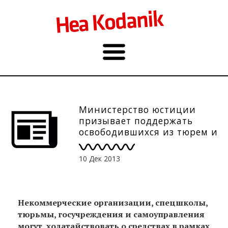
Министерство юстиции
призывает поддержать
освободившихся из тюрем и
спецшкол молодых людей.
До 20.01.
10 Дек 2013
Некоммерческие организации, спецшколы,
тюрьмы, госучреждения и самоуправления
могут ходатайствовать о средствах в рамках