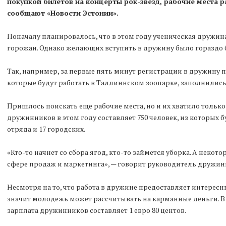
покупкой билетов на концерты рок-звезд, рабочие места р
сообщают «Новости Эстонии».
Поначалу планировалось, что в этом году ученическая дружин
горожан. Однако желающих вступить в дружину было гораздо 
Так, например, за первые пять минут регистрации в дружину п
которые будут работать в Таллиннском зоопарке, заполнились
Пришлось поискать еще рабочие места, но и их хватило только 
дружинников в этом году составляет 750 человек, из которых
отряда и 17 городских.
«Кто-то начнет со сбора ягод, кто-то займется уборка. А некот
сфере продаж и маркетинга», — говорит руководитель дружин
Несмотря на то, что работа в дружине предоставляет интересный
значит молодежь может рассчитывать на карманные деньги. В
зарплата дружинников составляет 1 евро 80 центов.