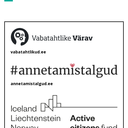
vabatahtlikud.ee
annetamistalgud.ee