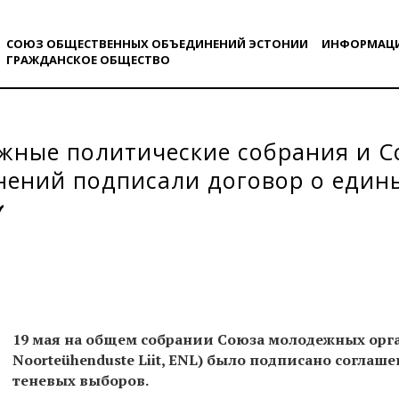
СОЮЗ ОБЩЕСТВЕННЫХ ОБЪЕДИНЕНИЙ ЭСТОНИИ
ИНФОРМАЦ
ГРАЖДАНСКОE ОБЩЕСТВO
жные политические собрания и 
нений подписали договор о един
19 мая на общем собрании Союза молодежных орга
Noorteühenduste Liit, ENL) было подписано согла
теневых выборов.