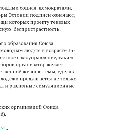
лодыми социал-демократами,
рм Эстонии подписи означают,
ощи которых проекту теневых
ескую беспристрастность.
кого образования Союза
 молодым людям в возрасте 13-
местное самоуправление, таким
боров организатор желает
ственной жизнью темы, сделав
олодежи предлагается не только
сы и различные симуляционные
ских организаций Фонда
d).
ENL
.