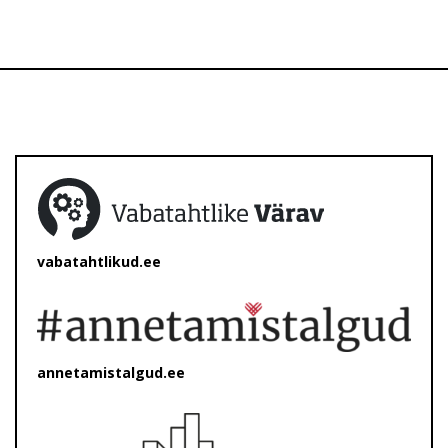
vabatahtlikud.ee
annetamistalgud.ee