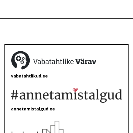
vabatahtlikud.ee
annetamistalgud.ee