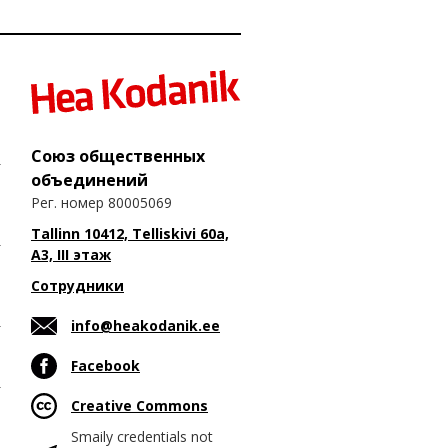
Союз общественных
объединений
Рег. номер 80005069
Tallinn 10412, Telliskivi 60a,
A3, III этаж
Сотрудники
info@heakodanik.ee
Facebook
Creative Commons
Smaily credentials not