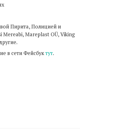
ях
авой Пирита, Полицией и
Mereabi, Mareplast OÜ, Viking
 другие.
ие в сети Фейсбук
тут
.