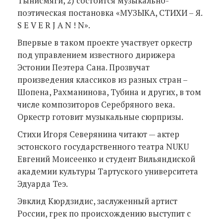
Тынисмяги, 2) состоится музыкально-
поэтическая постановка «МУЗЫКА, СТИХИ – Я.
S E V E R J A N ! N».
Впервые в таком проекте участвует оркестр
под управлением известного дирижера
Эстонии Пеэтера Сана. Прозвучат
произведения классиков из разных стран –
Шопена, Рахманинова, Тубина и других, в том
числе композиторов Серебряного века.
Оркестр готовит музыкальные сюрпризы.
Стихи Игоря Северянина читают — актер
эстонского государственного театра NUKU
Евгений Моисеенко и студент Вильяндиской
академии культуры Тартуского университета
Эдуарда Теэ.
Эвклид Кюрдзидис, заслуженный артист
России, грек по происхождению выступит с