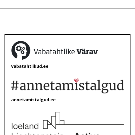
vabatahtlikud.ee
annetamistalgud.ee