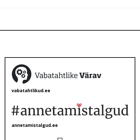
vabatahtlikud.ee
annetamistalgud.ee