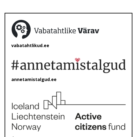
vabatahtlikud.ee
annetamistalgud.ee