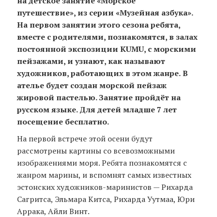
на
детское занятие «
Морское
путешествие
»
,
из серии «
Музейная азбука
».
На первом занятии этого сезона ребята,
вместе с родителями, познакомятся, в залах
постоянной экспозиции
KUMU
, с морскими
пейзажами, и
узнают, как называют
художников, работающих в этом жанре.
В
ателье будет создан морской пейзаж
жировой пастелью.
Занятие пройдёт на
русском языке. Для детей младше 7 лет
посещение бесплатно.
На первой встрече этой осени будут
рассмотрены картины со всевозможными
изображениями моря. Ребята познакомятся с
жанром марины, и вспомнят самых известных
эстонских художников-маринистов — Рихарда
Сагритса, Эльмара Китса, Рихарда Уутмаа, Юри
Аррака, Айли Винт.