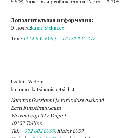
5.50€, билет для ребёнка старше 7 лет — 3.20€.
Дополнительная информация:
Э-почта:
kumu@ekm.ee
;
Тел.:
+372 602 6069
;
+372 53 331 078
Evelina Vedom
kommunikatsioonispetsialist
Kommunikatsiooni
ja
turunduse
osakond
Eesti
Kunstimuuseum
Weizenbergi
34 /
Valge
1
10127
Tallinn
Tel
:
+ 372 602 6059
,
l
ü
hinr
6059