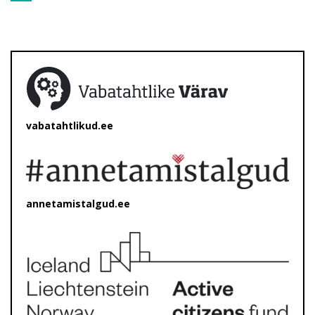
vabatahtlikud.ee
annetamistalgud.ee