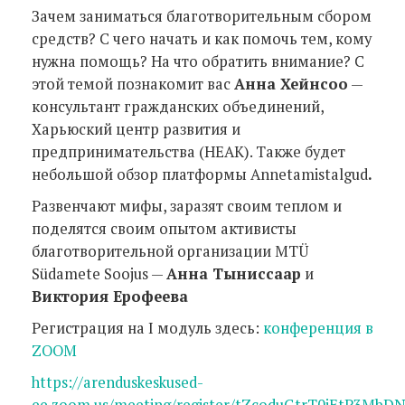
Зачем заниматься благотворительным сбором
средств? С чего начать и как помочь тем, кому
нужна помощь? На что обратить внимание? С
этой темой познакомит вас
Анна Хейнсоо
—
консультант гражданских объединений,
Харьюский центр развития и
предпринимательства (HEAK). Также будет
небольшой обзор платформы Annetamistalgud
.
Развенчают мифы, заразят своим теплом и
поделятся своим опытом активисты
благотворительной организации MTÜ
Südamete Soojus —
Анна Тыниссаар
и
Виктория Ерофеева
Регистрация на I модуль здесь:
конференция в
ZOOM
https://arenduskeskused-
ee.zoom.us/meeting/register/tZcoduGtrT0jEtP3Mb