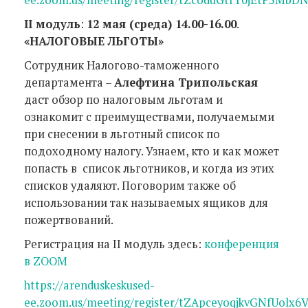
II модуль
:
12 мая (среда) 14.00-16.00
.
«НАЛОГОВЫЕ ЛЬГОТЫ»
Сотрудник Налогово-таможенного
департамента –
Алефтина Трипольская
даст обзор по налоговым льготам и
ознакомит с преимуществами, получаемыми
при снесении в льготный список по
подоходному налогу. Узнаем, кто и как может
попасть в список льготников, и когда из этих
списков удаляют. Поговорим также об
использовании так называемых ящиков для
пожертвований.
Регистрация на II модуль здесь:
конференция
в ZOOM
https://arenduskeskused-
ee.zoom.us/meeting/register/tZApceyoqjkvGNfUolx6