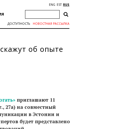
ENG
EST
RUS
ИЯ
ДОСТУПНОСТЬ
НОВОСТНАЯ РАССЫЛКА
сскажут об опыте
огать»
приглашают 11
., 27a) на совместный
муникации в Эстонии и
пертов будет представлено
твований.