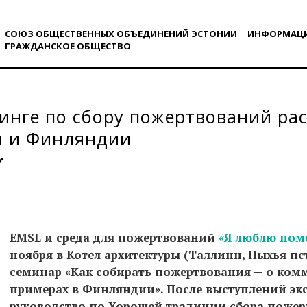
СОЮЗ ОБЩЕСТВЕННЫХ ОБЪЕДИНЕНИЙ ЭСТОНИИ
ИНФОРМАЦ
ГРАЖДАНСКОE ОБЩЕСТВO
инге по сбору пожертвований ра
и и Финляндии
EMSL и среда для пожертвований
«Я люблю пом
ноября в Котел архитектуры (Таллинн, Пыхья пст
семинар «Как собирать пожертвования — о ком
примерах в Финляндии». После выступлений экс
руководство по Хорошей традиции сбора пожер