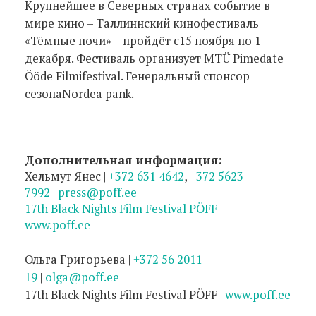
Крупнейшее в Северных странах событие в
мире кино – Таллиннский кинофестиваль
«Тёмные ночи» – пройдёт с15 ноября по 1
декабря. Фестиваль организует MTÜ Pimedate
Ööde Filmifestival. Генеральный спонсор
сезонаNordea pank.
Дополнительная информация:
Хельмут Янес |
+372 631 4642
,
+372 5623
7992
|
press@poff.ee
17th Black Nights Film Festival PÖFF |
www.poff.ee
Ольга Григорьева |
+372 56 2011
19
|
olga@poff.ee
|
17th Black Nights Film Festival PÖFF |
www.poff.ee