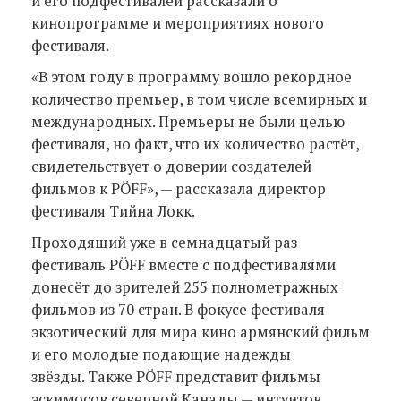
и его подфестивалей рассказали о
кинопрограмме и мероприятиях нового
фестиваля.
«В этом году в программу вошло рекордное
количество премьер, в том числе всемирных и
международных. Премьеры не были целью
фестиваля, но факт, что их количество растёт,
свидетельствует о доверии создателей
фильмов к PÖFF», — рассказала директор
фестиваля Тийна Локк.
Проходящий уже в семнадцатый раз
фестиваль PÖFF вместе с подфестивалями
донесёт до зрителей 255 полнометражных
фильмов из 70 стран. В фокусе фестиваля
экзотический для мира кино армянский фильм
и его молодые подающие надежды
звёзды. Также PÖFF представит фильмы
эскимосов северной Канады — интуитов.