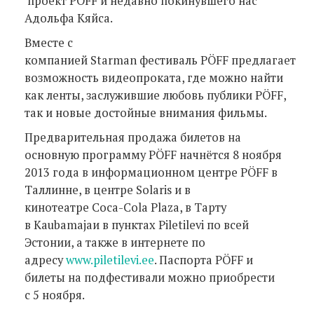
проект PÖFF и недавно покинувшего нас
Адольфа Кяйса.
Вместе с
компанией Starman фестиваль PÖFF предлагает
возможность видеопроката, где можно найти
как ленты, заслужившие любовь публики PÖFF,
так и новые достойные внимания фильмы.
Предварительная продажа билетов на
основную программу PÖFF начнётся 8 ноября
2013 года в информационном центре PÖFF в
Таллинне, в центре Solaris и в
кинотеатре Coca-Cola Plaza, в Тарту
в Kaubamajaи в пунктах Piletilevi по всей
Эстонии, а также в интернете по
адресу
www.piletilevi.ee
. Паспорта PÖFF и
билеты на подфестивали можно приобрести
с 5 ноября.