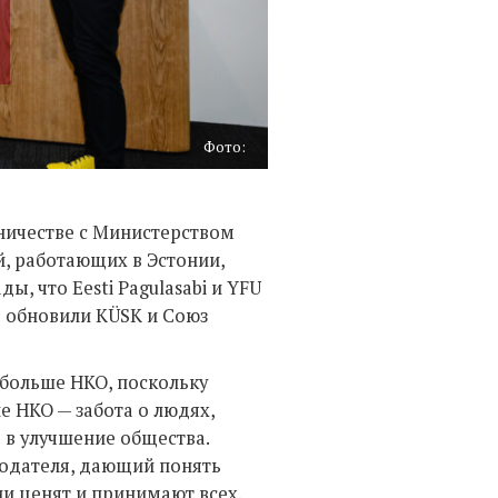
Фото:
дничестве с Министерством
, работающих в Эстонии,
, что Eesti Pagulasabi и YFU
о обновили KÜSK и Союз
 больше НКО, поскольку
е НКО — забота о людях,
д в улучшение общества.
тодателя, дающий понять
и ценят и принимают всех.