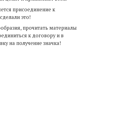
яется присоединение к
сделали это!
образия, прочитать материалы
оединиться к договору и в
вку на получение значка!