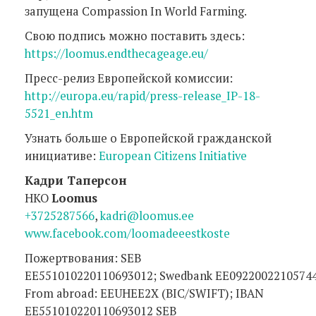
запущена Compassion In World Farming.
Свою подпись можно поставить здесь:
https://loomus.endthecageage.eu/
Пресс-релиз Европейской комиссии:
http://europa.eu/rapid/press-release_IP-18-
5521_en.htm
Узнать больше о Европейской гражданской
инициативе:
European Citizens Initiative
Кадри Таперсон
НКО
Loomus
+3725287566
,
kadri@loomus.ee
www.facebook.com/loomadeeestkoste
Пожертвования: SEB
EE551010220110693012; Swedbank EE0922002210574
From abroad: EEUHEE2X (BIC/SWIFT); IBAN
EE551010220110693012 SEB