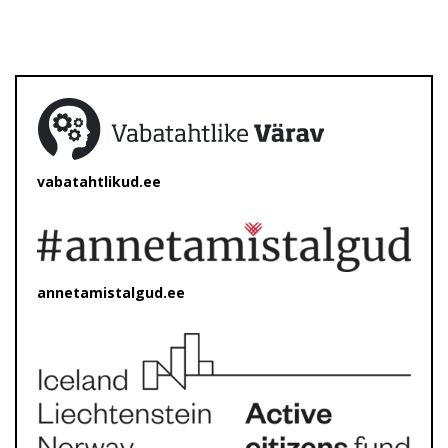
vabatahtlikud.ee
annetamistalgud.ee