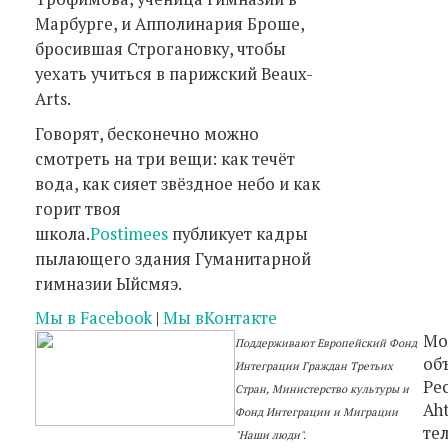
Марбурге, и Апполинария Броше,
бросившая Строгановку, чтобы
уехать учиться в парижский Beaux-
Arts.
Говорят, бесконечно можно
смотреть на три вещи: как течёт
вода, как сияет звёздное небо и как
горит твоя
школа.
Postimees
публикует кадры
пылающего здания Гуманитарной
гимназии Ыйсмяэ.
Мы в Facebook
|
Мы вКонтакте
Мо
Поддерживают Европейский Фонд
об
Интеграции Граждан Третьих
Ре
Стран, Министерство культуры и
Aht
Фонд Интеграции и Миграции
тел
"Наши люди"
.