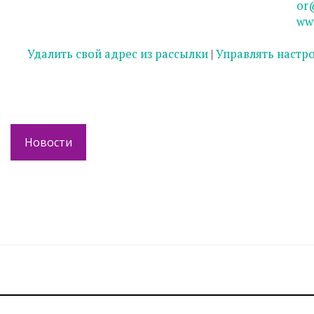
or
ww
Удалить свой адрес из рассылки
|
Управлять настр
Новости