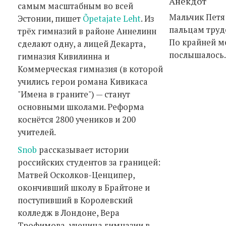
Анекдот
самым масштабным во всей
Мальчик Петя
Эстонии, пишет
Õpetajate Leht
. Из
пальцам трудо
трёх гимназий в районе Аннелинн
По крайней ме
сделают одну, а лицей Декарта,
послышалось.
гимназия Кивилинна и
Коммерческая гимназия (в которой
учились герои романа Кивикаса
"Имена в граните") — станут
основными школами. Реформа
коснётся 2800 учеников и 200
учителей.
Snob
рассказывает истории
российских студентов за границей:
Матвей Осколков-Ценципер,
окончивший школу в Брайтоне и
поступивший в Королевский
колледж в Лондоне, Вера
Трофимова, ученица гимназии в