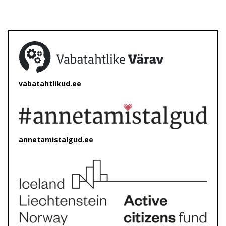
vabatahtlikud.ee
annetamistalgud.ee