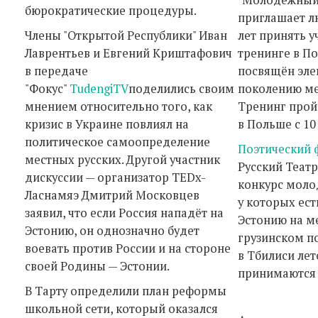
бюрократические процедуры.
приглашает лю
Члены "Открытой Республики" Иван
лет принять у
Лаврентьев и Евгений Криштафович
тренинге в П
в передаче
посвящён эл
"Фокус"
TudengiTV
поделились своим
поколению ме
мнением относительно того, как
Тренинг прой
кризис в Украине повлиял на
в Польше с 10
политическое самоопределение
Поэтический 
местных русских. Другой участник
Русский Теат
дискуссии — организатор TEDx-
конкурс молод
Ласнамяэ Дмитрий Московцев
у которых ест
заявил, что если Россия нападёт на
Эстонию на м
Эстонию, он однозначно будет
грузинском п
воевать против России и на стороне
в Тбилиси лет
своей Родины — Эстонии.
принимаются 
В Тарту определили план реформы
школьной сети, который оказался