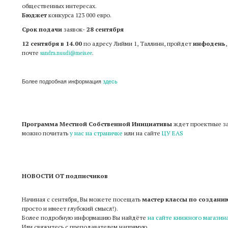
общественных интересах.
Бюджет
конкурса 123 000 евро.
Срок подачи
заявок-
28 сентября
12 сентября в 14.00
по адресу Лийми 1, Таллинн, пройдет
инфодень
почте
sandra.nuudi@meis.ee
.
Более подробная информация
здесь
Программа Местной Собственной Инициативы
ждет проектные з
можно почитать
у нас на страничке
или на сайте
ЦУ ЕА
S
НОВОСТИ ОТ подписчиков
Начиная с сентября, Вы можете посещать
мастер классы по созданию
просто и имеет глубокий смысл!).
Более подробную информацию Вы найдёте
на сайте книжного магазин
Или свяжитесь с преподавателем напрямую