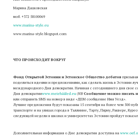
Марина Дацковская
моб. +372 58100069
www.marina-style.eu
www.marina-style.blogspot.com
ЧТО ПРОИСХОДИТ ВОКРУГ
Фонд Открытой Эстонии и Эстонское Общество дебатов
призыва
поделиться идеями и предложениями, как сделать жизнь в Эстонии лу
международного Дня демократии. Начиная с сегодняшнего дня свое 
Дня демократии
www.meiehääled.eu
Сообщение можно писать на
(NB!
или отправить SMS на номер в виде «ДЕМ сообщение Имя Уезд».
Лучшие предложения будут показаны 15 сентября на более чем 500 пуб
транспорте и на улицах города в Таллинне, Тарту, Пярну, Раквере, Куре
следующей недели в школах и университетах Эстонии пройдут показат
Дополнительная информация о Дне демократии доступна на
www.oef.o