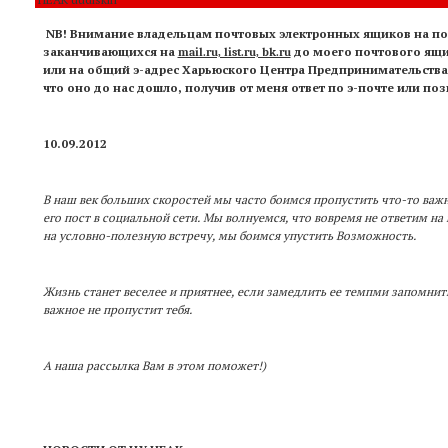
NB! Внимание владельцам почтовых электронных ящиков на по
заканчивающихся на
до моего почтового ящ
mail.ru, list.ru, bk.ru
или на общий э-адрес Харьюского Центра Предпринимательства 
что оно до нас дошло, получив от меня ответ по э-почте или поз
10.09.2012
В наш век больших скоростей мы часто боимся пропустить что-то важ
его пост в социальной сети. Мы волнуемся, что вовремя не ответим н
на условно-полезную встречу, мы боимся упустить Возможность.
Жизнь станет веселее и приятнее, если замедлить ее темпми запомнит
важное не пропустит тебя.
А наша рассылка Вам в этом поможет!)