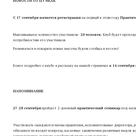
НОВОСТИ ОТ ЦУ НЕАК
С 17 сентября начнется регистрация
на первый в этом году
Практич
Максимальное колчисетво участников-
20 человек.
Клуб будет проходи
потребяностям его участников.
Развиваться и покарять новые высоты будем сообща и весело!
Более подробно о клубе я расскажу на нашей страничке
к 14 сентября
НАПОМИНАНИЕ
27-28 сентября
пройдет
2-дневный
практический семинар
под наз
Участвовать ожидаются
члены правления, исполнительные директора, р
обязанности входят вопросы, касаемые заключения различных видов дог
командировки, выплату заработной платы и пр выплаты.