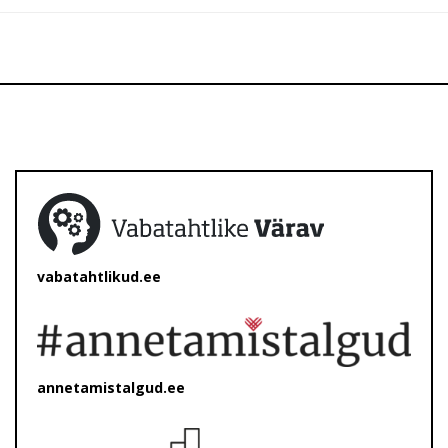
vabatahtlikud.ee
annetamistalgud.ee