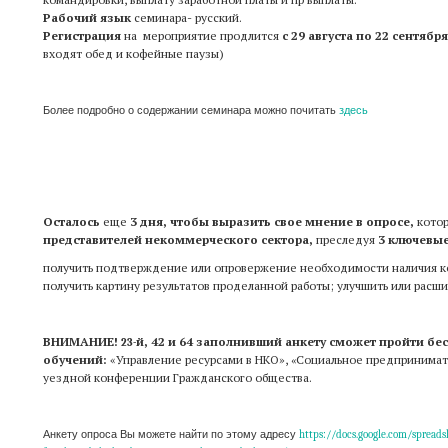
Рабочий язык
семинара- русский.
Регистрация
на мероприятие продлится
с 29 августа по 22 сентябр
входят обед и кофейные паузы)
Более подробно о содержании семинара можно почитать
здесь
Осталось
еще
3 дня, чтобы выразить свое мнение в опросе,
кото
представителей некоммерческого сектора,
преследуя
3 ключевые
получить подтверждение или опровержение необходимости наличия ко
получить картину результатов проделанной работы; улучшить или расш
ВНИМАНИЕ!
й, 42 и 64 заполнивший анкету сможет пройти бе
23-
обучений:
«Управление ресурсами в НКО»,
Социальное предпринимате
«
уездной конференции Гражданского общества.
Анкету опроса Вы можете найти по этому адресу
https://docs.google.com/spread