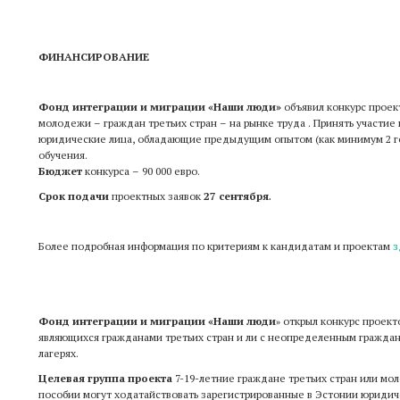
ФИНАНСИРОВАНИЕ
Фонд интеграции и миграции «Наши люди»
объявил конкурс прое
молодежи – граждан третьих стран – на рынке труда . Принять участие
юридические лица, обладающие предыдущим опытом (как минимум 2 го
обучения.
Бюджет
конкурса – 90 000 евро.
Срок подачи
проектных заявок
27 сентября
.
Более подробная информация по критериям к кандидатам и проектам
з
Фонд интеграции и миграции «Наши люди
открыл конкурс проект
»
являющихся гражданами третьих стран и ли с неопределенным граждан
лагерях.
Целевая группа проекта
7-19-летние граждане третьих стран или м
пособии могут ходатайствовать зарегистрированные в Эстонии юридич