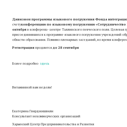
Дивизион программы языкового погружения Фонда интеграции
счету
конференцию по языковому погружению «Сотрудничество 
октября
в конференц- центре Таллинского певческого поля. Целевая 
присоединившихся к программе языкового погружения учреждений обр
области образования. Помимо пленарных заседаний, во время конферен
Регистрация
продлится
до 28 сентября
Более подробно
здесь
Витаминной вам недели
!
Екатерина Гвирджишвили
Консультант некоммерческих организаций
Харьюский Центр Предпринимательства и Развития