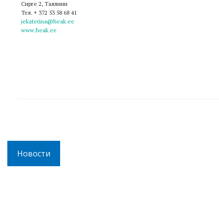
Сирге 2, Таллинн
Тел. + 372 53 58 68 41
jekaterina@heak.ee
www.heak.ee
Новости