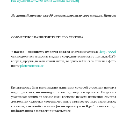
formkey=dDhObWdzWENYXzZiR3lWZXBPdWhwenc6MQ
На данный момент уже 50 человек выразило свое мнение. Присое
СОВМЕСТНОЕ РАЗВИТИЕ ТРЕТЬЕГО СЕКТОРА
У
нас по
прежнему имеется раздел «Истории успеха».
—
http://www.h
чем поделиться и рассказать, как в сотрудничестве или с помощью ЦУ 
вперед, прорыв, начали новый виток, то присылайте свои тексты с фото
почту
jekaterina@heak.ee
Призываю вас быть максимально активными со своей стороны и присыла
мероприятиях,
по поводу поиска партнеров в проекты.
Ни для ког
участников занимает больше сил и времени, нежели написание самого 
деятельных человек и уверена, что наш с вами ресурс надо взаимовыго
согласен,
высылайте мне инфо по проекту и m 0;ребования к парт
информацию в новостной рассылке
!)