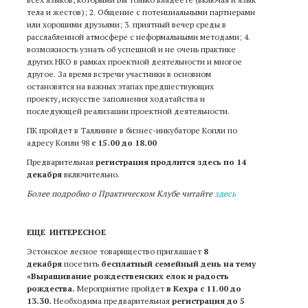
тела и жестов); 2. Общение с потенциальными партнерами
или хорошими друзьями; 3. приятный вечер среды в
расслабленной атмосфере с неформальными методами; 4.
возможность узнать об успешной и не очень практике
других НКО в рамках проектной деятельности и многое
другое. За время встречи участники в основном
остановятся на важных этапах предшествующих
проекту
,
искусстве заполнения ходатайства и
последующей реализации проектной деятельности.
ПК пройдет в Таллинне в бизнес-инкубаторе Копли по
адресу Копли 98
с 15.00 до 18.00
Предварительная
регистрация продлится здесь по 14
декабря
включительно
.
Более подробно о Практическом Клубе
читайте
здесь
ЕЩЕ ИНТЕРЕСНОЕ
Эстонское лесное товарищество приглашает
8
декабря
посетить
бесплатный семейный день на тему
«Выращивание рождественских елок и радость
рождества.
Мероприятие пройдет
в Кехра с 11.00 до
13.30.
Необходима предварительная
регистрация до 5