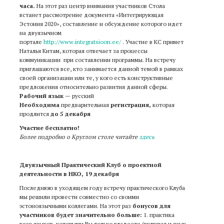
часа.
На этот раз центр
внимания участников Стола
встанет рассмотрение документа «Интегрирующая
Эстония 2020», составление и обсуждение которого идет
на двуязычном
портале
http://www.integratsioon.ee/
.
Участие в КС примет
Наталья Китам, которая отвечает за процессы
коммуникации при составлении программы. На встречу
приглашаются все, кто занимается данной темой в рамках
своей организации или те, у кого есть конструктивные
предложения относительно развития данной сферы
.
Рабочий язык
—
русский
Необходима
предварительная
регистрация
,
которая
продлится
до 5 декабря
Участие бесплатно!
Более подробно о Круглом столе читайте
здесь
Двуязычный Практический Клуб о проектной
деятельности в НКО, 19 декабря
Последнюю в уходящем году встречу практического Клуба
мы решили провести совместно со своими
эстоноязычными коллегами. На этот раз
бонусов для
участников будет значительно больше:
1. практика
всех языков, которыми Вы только владеете (включая и язык