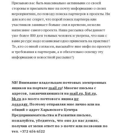
Призываю вас быть максимально активными со своей
стороны и присылать мне на почту информацию о своих
мероприятиях, по поводу поиска партнеров в проекты. Ни
для кого не секрет, что порой поиск партнера или
участников занимает больше сил и времени, нежели
написание самого проекта. Наша рассылка объединяет
уже более 800 дея тельных человек и уверена, что наш с
вами ресурс надо взаимовыгодно применять на практике!
Те, кто со мной согласен, высылайте мне инфо по проекту
и требования к партнерам, а я обязательно освещу эту
информацию в новостной рассылке!)
NB! Внимание владельцам почтовых электронных
ящиков на портале
mail.ru
!
Многие письма с
адресов, заканчивающихся на
mail.ru, list.ru,
bk.ru
до моего почтового ящика
не
доходят.
Поэтому отправляя мне лично или на
общий э-адрес Харьюского Центра
Предпринимательства и Развития письмо,
пожалуйста, убедитесь, что оно до нас дошло,
получив от меня ответ по э-почте или позвонив по
тел. +372 656 6522