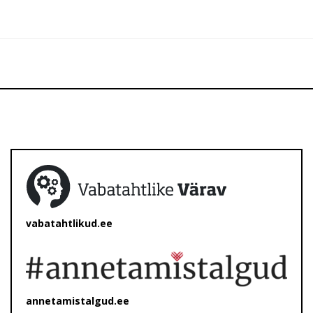
vabatahtlikud.ee
annetamistalgud.ee