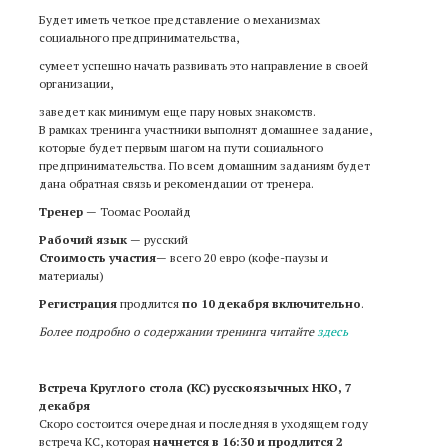
Будет иметь четкое представление о механизмах
социального предпринимательства,
сумеет успешно начать развивать это направление в своей
организации,
заведет как минимум еще пару новых знакомств.
В рамках тренинга участники выполнят домашнее задание,
которые будет первым шагом на пути социального
предпринимательства. По всем домашним заданиям будет
дана обратная связь и рекомендации от тренера.
Тренер
—
Тоомас Роолайд
Рабочий язык
— русский
Стоимость участия
— всего 20 евро (кофе-паузы и
материалы)
Регистрация
продлится
по 10 декабря включительно
.
Более подробно о содержании тренинга читайте
здесь
Встреча Круглого стола (КС) русскоязычных НКО, 7
декабря
Скоро состоится очередная и последняя в уходящем году
встреча КС, которая
начнется в 16:30 и продлится 2