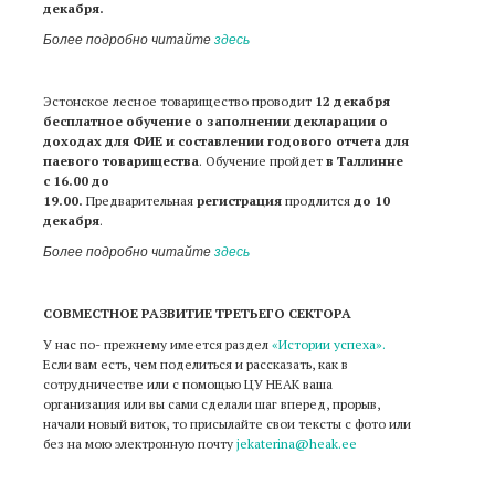
декабря.
Более подробно
читайте
здесь
Эстонское лесное товарищество проводит
12 декабря
бесплатное обучение о заполнении
декларации о
доходах для ФИЕ и составлении годового отчета для
паевого товарищества
. Обучение пройдет
в Таллинне
с 16.00 до
19.00.
Предварительная
регистрация
продлится
до 10
декабря
.
Более подробно
читайте
здесь
СОВМЕСТНОЕ РАЗВИТИЕ ТРЕТЬЕГО СЕКТОРА
У нас по- прежнему имеется раздел
«Истории успеха».
Если вам есть, чем поделиться и рассказать, как в
сотрудничестве или с помощью ЦУ НЕАК ваша
организация или вы сами сделали шаг вперед, прорыв,
начали новый виток, то присылайте свои тексты с фото или
без на мою электронную почту
jekaterina@heak.ee